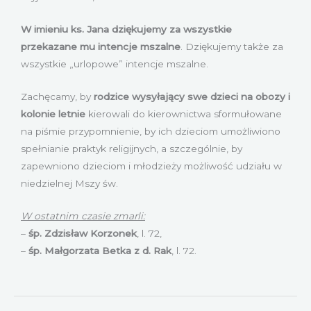
W imieniu ks. Jana dziękujemy za wszystkie
przekazane mu intencje mszalne
. Dziękujemy także za
wszystkie „urlopowe” intencje mszalne.
Zachęcamy, by
rodzice wysyłający swe dzieci na obozy i
kolonie letnie
kierowali do kierownictwa sformułowane
na piśmie przypomnienie, by ich dzieciom umożliwiono
spełnianie praktyk religijnych, a szczególnie, by
zapewniono dzieciom i młodzieży możliwość udziału w
niedzielnej Mszy św.
W ostatnim czasie zmarli:
–
śp. Zdzisław Korzonek
, l. 72,
–
śp. Małgorzata Betka z d. Rak
, l. 72.