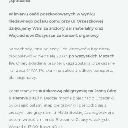
„Spotkania”
.
W imieniu osób poszkodowanych w wyniku
niedawnego pożaru domu przy ul. Orzeszkowej
dziękujemy Wam za złożony dar materialny
oraz
Wojciechowi Olszyczce za koncert organowy
.
Samochody, inne pojazdy i ich kierowców będziemy
błogosławić w niedzielę 28.07.
po wszystkich Mszach
św.
Ofiary składane przy tej okazji zostaną przekazane
na rzecz MIVA Polska – na zakup środków transportu
dla misjonarzy.
Zapraszamy na
autokarową
pielgrzymkę na Jasną Górę
6 sierpnia 2023 r
. Będzie można pojechać z Brzezinki,
by przejść ostatni etap pielgrzymki i pomodlić się z
pieszymi pielgrzymami u Matki Boskiej Jasnogórskiej a
potem wrócić z nimi do Brzezinki. Zapisy w zakrystii.
Wyjazd o 13.00, koszt 40 zł.