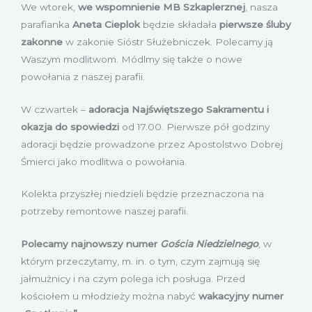
We wtorek,
we wspomnienie MB Szkaplerznej
, nasza
parafianka
Aneta Cieplok
będzie składała
pierwsze śluby
zakonne
w zakonie Sióstr Służebniczek. Polecamy ją
Waszym modlitwom. Módlmy się także o nowe
powołania z naszej parafii.
W czwartek –
adoracja Najświętszego Sakramentu i
okazja do spowiedzi
od 17.00. Pierwsze pół godziny
adoracji będzie prowadzone przez Apostolstwo Dobrej
Śmierci jako modlitwa o powołania.
Kolekta przyszłej niedzieli będzie przeznaczona na
potrzeby remontowe naszej parafii.
Polecamy najnowszy numer
Gościa Niedzielnego
, w
którym przeczytamy, m. in. o tym, czym zajmują się
jałmużnicy i na czym polega ich posługa. Przed
kościołem u młodzieży można nabyć
wakacyjny numer