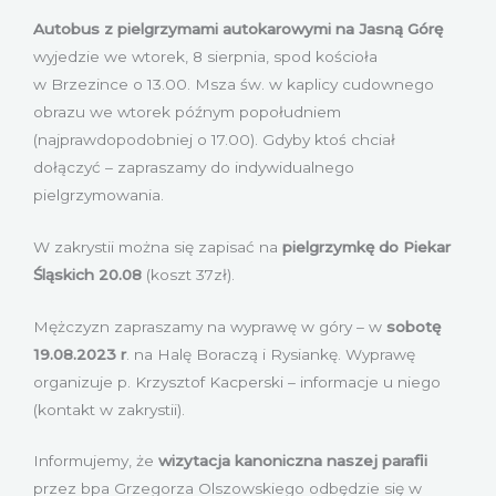
Autobus z pielgrzymami autokarowymi na Jasną Górę
wyjedzie we wtorek, 8 sierpnia, spod kościoła
w Brzezince o 13.00. Msza św. w kaplicy cudownego
obrazu we wtorek późnym popołudniem
(najprawdopodobniej o 17.00). Gdyby ktoś chciał
dołączyć – zapraszamy do indywidualnego
pielgrzymowania.
W zakrystii można się zapisać na
pielgrzymkę do Piekar
Śląskich 20.08
(koszt 37zł).
Mężczyzn zapraszamy na wyprawę w góry – w
sobotę
19.08.2023 r
. na Halę Boraczą i Rysiankę. Wyprawę
organizuje p. Krzysztof Kacperski – informacje u niego
(kontakt w zakrystii).
Informujemy, że
wizytacja kanoniczna naszej parafii
przez bpa Grzegorza Olszowskiego odbędzie się w