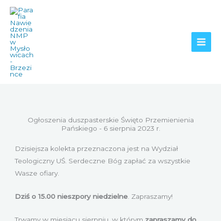
Przejdź
do
treści
Ogłoszenia duszpasterskie Święto Przemienienia
Pańskiego - 6 sierpnia 2023 r.
Dzisiejsza kolekta przeznaczona jest na Wydział
Teologiczny UŚ. Serdeczne Bóg zapłać za wszystkie
Wasze ofiary.
Dziś o 15.00 nieszpory niedzielne
. Zapraszamy!
Trwamy w miesiącu sierpniu, w którym
zapraszamy do