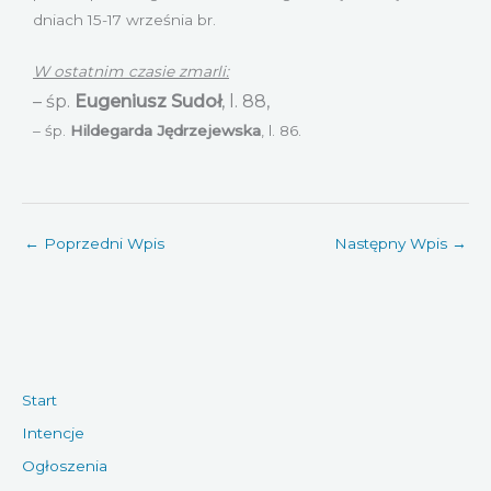
dniach 15-17 września br.
W ostatnim czasie zmarli:
– śp.
Eugeniusz Sudoł
, l. 88,
– śp.
Hildegarda Jędrzejewska
, l. 86.
←
Poprzedni Wpis
Następny Wpis
→
Start
Intencje
Ogłoszenia